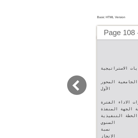
Basic HTML Version
ايات الاستراتيجية
ة الجامعية المحور
الأول‬
ؤشرات الاداء الفترة
ية الجهة المنفذة
‫الخطة التنفيذية‬
‫السنوي‬
‫نسبة‬
‫الانجاز‬