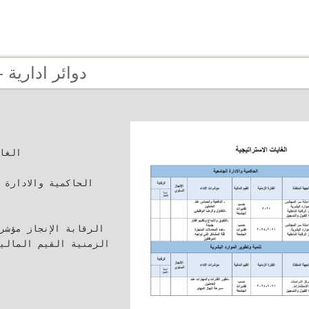
Page 108 - دوائر ادارية
‫الغ‬
‫الحاكمية والادار‬‫
‫الرقابة‬ ‫الإنجاز‬ ‫م‬‫
الزمنية القيم المال‬‫‬