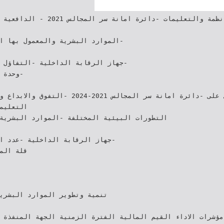
‫‪ -‬الدافعية والحماس عن‬‫‬‫‪‬‬‫‪‬‬‫‪‬
‬‬‫‬
‫‪-‬وح‬
‫‪-‬التفوق والابداع وتقديم افكار‬ ‫حسب‬ ‫‪‬‬‫‪‬‬‫‪‬
التعليم‬
‫‪-‬عدد ‬‫‪‬‬
‫قلة ال‬
‫تنمية وتطوير الموارد البشر‬‫‬
ابة الإنجاز مؤشرات الاداء القيم المالية الفترة الزمنية الجهة المنفذ