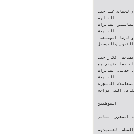
د حسب 2021 -دائرة امانة سر المجالس  .1مراجعة الانظمة والتعليمات
الحالية‬
‫العاملين‬ ‫تقديرات‬ ‫‪-الموارد البشرية والمعمول بها
‫الجامعة‬
‫‪-‬التفاؤل والرضا الوظيفي‪.‬‬ ‫‪-‬جهاز الرقابة الداخلية‬
دة القبول والتسجيل
2024-2021 -دائرة امانة سر المجالس  .2التعديل على
ات بما ينسجم مع
‫جديدة‬ ‫تقديرات‬ ‫‪-‬الموارد البشرية‪.‬‬ ‫التطورات البيئية المختلفة‬
‫الجامعة‬
المعاملات المنجزة -جهاز الرقابة الداخلية
مشاكل التي تواجه
‫الموظفين‬
ية المحور الثاني
ة الخطة التنفيذية