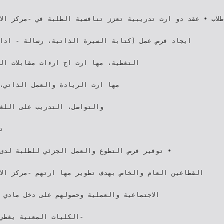
‫‪ 10-5‬طلاب‬ ‫• عقد دو ‪‬‬
‬
‫القطاعين العام والخ‪‬‬