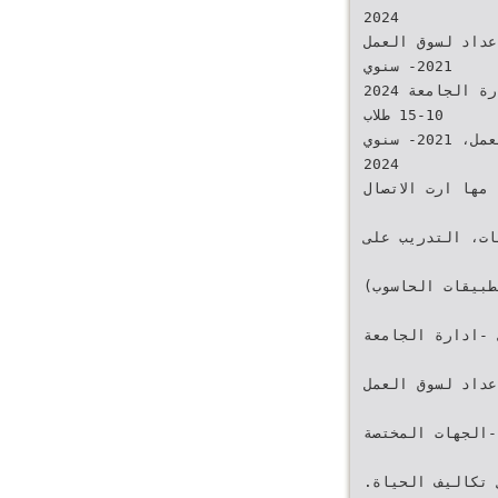
‫‪2024‬‬
ارت تدريبية تعزز تنافسية الطلبة في -مركز الاعداد لسوق العمل
‫سنوي‬ ‫‪-2021‬‬
‫‪2024‬‬ ‫ايجاد فرص عمل (كتابة السيرة الذاتية‪ ،‬رسالة ‪ -‬ادارة الجامعة‬
‫‪ 15-10‬طلاب‬
‫سنوي‬ ‫‪-2021‬‬ ‫التغطية‪ ،‬مها ارت اج ارءات مقابلات العمل‪،‬‬
‫‪2024‬‬
‫مها ارت الريادة والعمل الذاتي‪ ،‬مها ارت الاتصال‬
‫والتواصل‪ ،‬التدريب على اللغات‪ ،‬التدريب على‬
‫تطبيقات الحاسوب)
‫• توفير فرص التطوع والعمل الجزئي للطلبة لدى ‪-‬ادارة الجامعة‬
اص بهدف تطوير مها ارتهم -مركز الاعداد لسوق العمل
‫الاجتماعية والعملية وحصولهم على دخل مادي ‪-‬الجهات المختصة‬
‫‪-‬الكليات المعنية‬ ‫يغطي تكاليف الحياة‪.‬‬