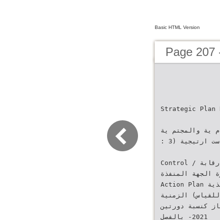
Basic HTML Version
‫‪Strategic Plan 
م ية والمجتم ية
‫الغاية الاست ارتيجية (‪: 3‬‬
‫رقابة ‪Control /‬‬ ‫الانجاز‬ ‫مؤش ارت الأداء‬
ترة الجهة المنفذة
‫الخطة التنفيذية ‪Action Plan‬‬
لة للقياس) الزمنية
إنجاز كنسبة دورتين
بالفصل‬ ‫‪-2021‬‬