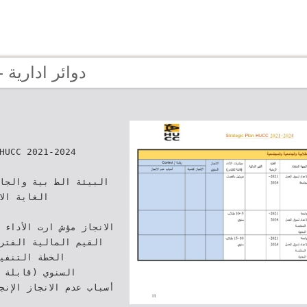
Page 207 - دوائر ادارية
HUCC 2021-2024‬‬
‫البيئة الط بية والجا‬
‫القيم المالية‬ ‫الف‬‫‬
‫السنوي‬ ‫(قاب‬‫‬
‫أسباب عدم الانجاز‬ ‫ال‬‫