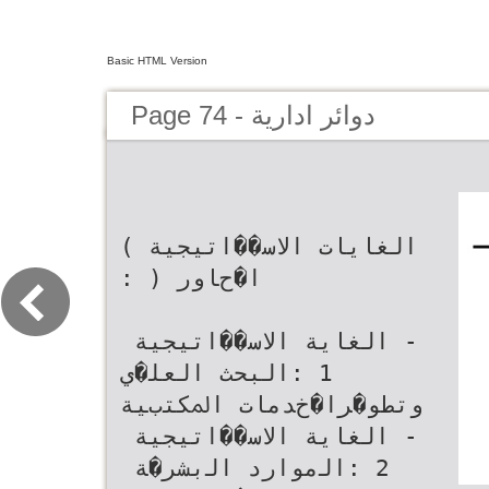
Basic HTML Version
Page 74 - دوائر ادارية
‫اﻟﻐﺎﻳﺎت اﻻﺳ��اﺗﻴﺠﻴﺔ )
ا�حﺎور ( ‪:‬‬
: 1‬اﻟﺒﺤﺚ اﻟﻌﻠ�ي
وﺗﻄﻮ�ﺮا�خﺪﻣﺎت اﳌﻜﺘبﻴﺔ‬