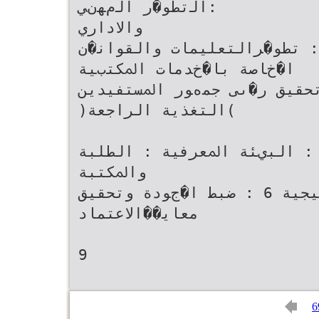
:‬اﻟتطو�ر اﻟمﻬنﻲ
واﻻداري‬
‫‪ -‬اﻟﻐﺎﻳﺔ اﻻﺳ��اﺗﻴﺠﻴﺔ ‪ : 3‬ﺗﻄﻮ�ﺮاﻟﺘﻌﻠﻴﻤﺎت واﻟﻘﻮاﻧ�ن
ا�خﺎﺻﺔ ﺑﺎ�خﺪﻣﺎت اﳌﻜﺘبﻴﺔ‬
‫‪ -‬اﻟﻐﺎﻳﺔ اﻻﺳ��اﺗﻴﺠﻴﺔ ‪ : 4ﺗﺤﻘﻴﻖ ر�ىى ﺟﻤهﻮر اﳌﺴﺘﻔﻴﺪﻳﻦ
)اﻟﺘﻐﺬﻳﺔ اﻟﺮاﺟﻌﺔ(‬
‫‪ -‬اﻟﻐﺎﻳﺔ اﻻﺳ��اﺗﻴﺠﻴﺔ ‪ : 5‬اﻟﺒيﺌﺔ اﳌﻌﺮﻓﻴﺔ ‪ :‬اﻟﻄﻠﺒﺔ
واﳌﻜﺘﺒﺔ‬
‫‪ -‬اﻟﻐﺎﻳﺔ اﻻﺳ��اﺗﻴﺠﻴﺔ ‪ : 6‬ﺿﺒﻂ ا�جﻮدة وﺗﺤﻘﻴﻖ
ﻣﻌﺎﻳ��اﻻﻋﺘﻤﺎد‬
6