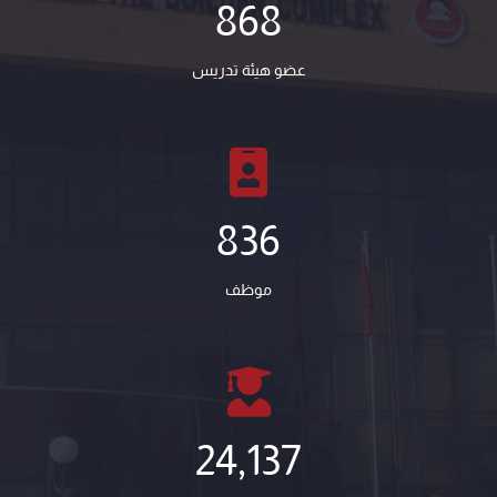
868
عضو هيئة تدريس
836
موظف
24,137