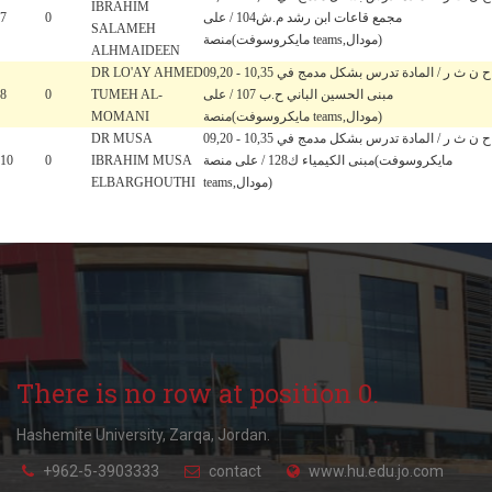
IBRAHIM
7
0
مجمع قاعات ابن رشد م.ش104 / على
SALAMEH
منصة(مايكروسوفت teams,مودال)
ALHMAIDEEN
DR LO'AY AHMED
09,20 - 10,35 ح ن ث ر / المادة تدرس بشكل مدمج في
8
0
TUMEH AL-
مبنى الحسين الباني ح.ب 107 / على
MOMANI
منصة(مايكروسوفت teams,مودال)
DR MUSA
09,20 - 10,35 ح ن ث ر / المادة تدرس بشكل مدمج في
10
0
IBRAHIM MUSA
مبنى الكيمياء ك128 / على منصة(مايكروسوفت
ELBARGHOUTHI
teams,مودال)
There is no row at position 0.
Hashemite University, Zarqa, Jordan.
+962-5-3903333
contact
www.hu.edu.jo.com