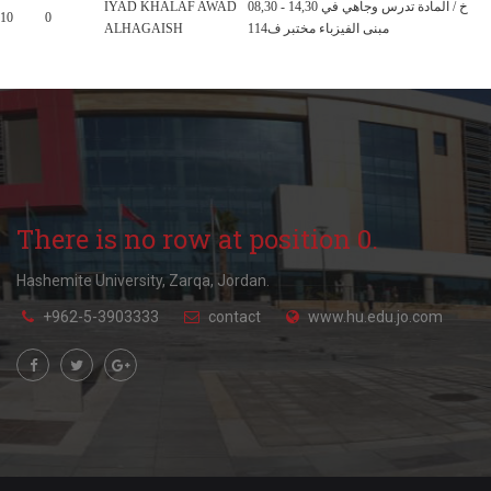
IYAD KHALAF AWAD
08,30 - 14,30 خ / المادة تدرس وجاهي في
10
0
ALHAGAISH
مبنى الفيزباء مختبر ف114
There is no row at position 0.
Hashemite University, Zarqa, Jordan.
+962-5-3903333
contact
www.hu.edu.jo.com