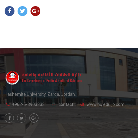
Hashemite University, Zarqa, Jordan.
+962-5-3903333
contact
www.hu.edu.jo.com