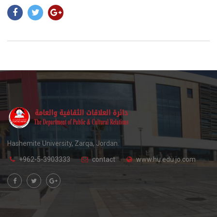
Hashemite University, Zarqa, Jordan.
+962-5-3903333
contact
www.hu.edu.jo.com