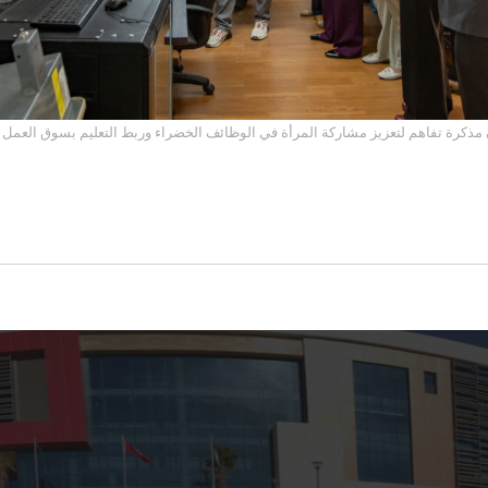
الهاشمية و(GIZ) توقعان مذكرة تفاهم لتعزيز مشاركة المرأة في الوظائف الخضراء وربط التعليم بسوق العمل