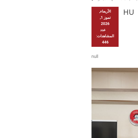
HU
الأربعاء,
تموز 1,
2026
عدد
المشاهدات:
446
null