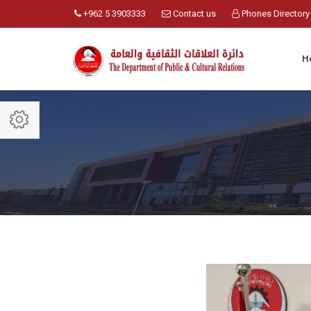
+962 5 3903333
Contact us
Phones Directory
H