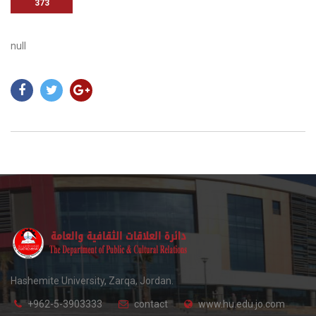
373
null
Hashemite University, Zarqa, Jordan.
+962-5-3903333
contact
www.hu.edu.jo.com