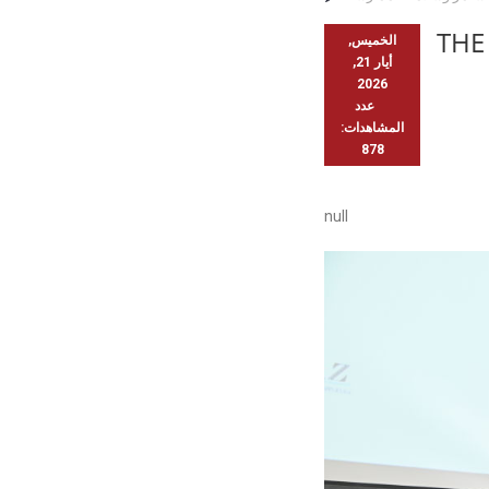
THE
الخميس,
أيار 21,
2026
عدد
المشاهدات:
878
null