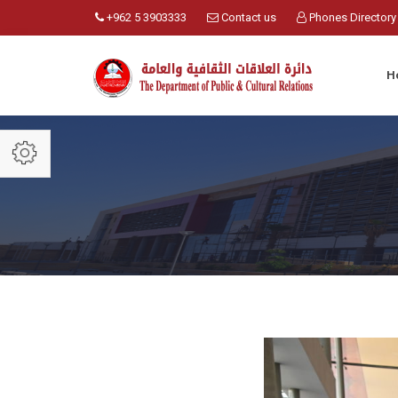
+962 5 3903333
Contact us
Phones Directory
H