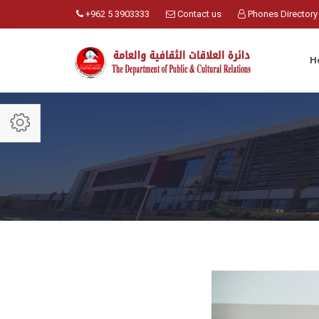
+962 5 3903333
Contact us
Phones Directory
H