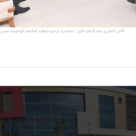
"الأمن الفكري خط الدفاع الأول" محاضرة توعوية لطلبة الجامعة الهاشمية ضمن