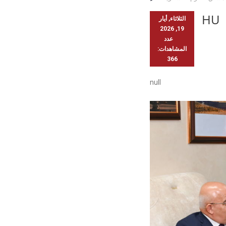
HU
الثلاثاء, أيار
19, 2026
عدد
المشاهدات:
366
null