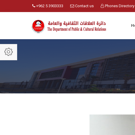
+962 5 3903333
Contact us
Phones Directory
H