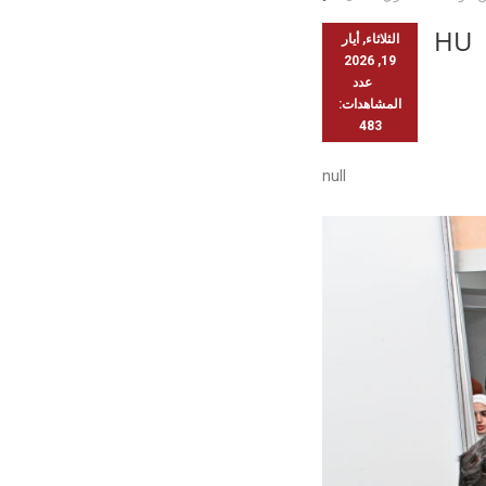
HU
الثلاثاء, أيار
19, 2026
عدد
المشاهدات:
483
null